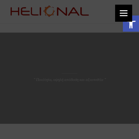
function add_custom_image_to_footer() { // Output the HTML for the image
echo '
'; } add_action('wp_footer', 'add_custom_image_to_footer');
Ανοίξτε τη γραμμή εργαλείων
" Ποιότητα, υψηλή απόδοση και αξιοπιστία "