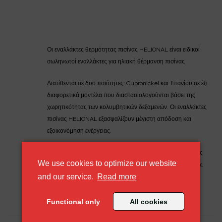
Οι εναλλάκτες θερμότητας πισίνας HELIONAL είναι ειδικοί
σωληνωτοί εναλλάκτες για ηλιακή θέρμανση πισίνας
Διατίθενται σε δυο ποιότητες: Cupronickel και Τιτανίου σε έξι
διαφορετικά μοντέλα που διαστασιολογούνται βάσει της
χωρητικότητας των κολυμβητικών δεξαμενών. Οι εναλλάκτες
πισίνας HELIONAL εξασφαλίζουν μέγιστη απόδοση και
εξοικονόμηση ενέργειας.
Εάν επιθυμείτε να μάθετε περισσότερα για τους εναλλάκτες
We use cookies to optimize our website
πισίνας παρακαλώ πατήστε
εδώ
ή καλέστε στο 2310783691
about our cookie policy
and our service.
Read more
Functional only
All cookies