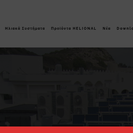
cho '
Ηλιακά Συστήματα
Προϊόντα HELIONAL
Νέα
Downl