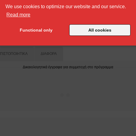
We use cookies to optimize our website and our service.
about our cookie policy
Read more
θα βρείτε έτοιμο προς εκτύπωση έντυπο υλικό σχετικά με τα προϊόντα και τις υπηρ
Functional only
All cookies
ΠΙΣΤΟΠΟΙΗΤΙΚΑ
ΔΙΑΦΟΡΑ
Δικαιολογητικά έγγραφα για συμμετοχή στο πρόγραμμα