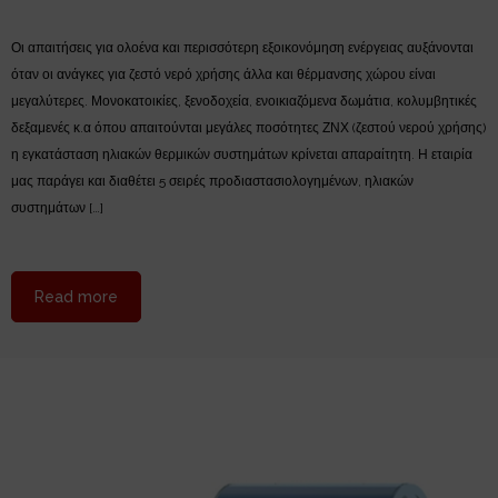
Οι απαιτήσεις για ολοένα και περισσότερη εξοικονόμηση ενέργειας αυξάνονται
όταν οι ανάγκες για ζεστό νερό χρήσης άλλα και θέρμανσης χώρου είναι
μεγαλύτερες. Μονοκατοικίες, ξενοδοχεία, ενοικιαζόμενα δωμάτια, κολυμβητικές
δεξαμενές κ.α όπου απαιτούνται μεγάλες ποσότητες ΖΝΧ (ζεστού νερού χρήσης)
η εγκατάσταση ηλιακών θερμικών συστημάτων κρίνεται απαραίτητη. Η εταιρία
μας παράγει και διαθέτει 5 σειρές προδιαστασιολογημένων, ηλιακών
συστημάτων […]
about Ηλιακά συστήματα HELIONAL
Read more