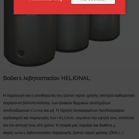
Boilers λεβητοστασίου HELIONAL
Η παραγωγή και η αποθήκευση του ζεστού νερού χρήσης αποτελεί καθοριστικό
παράγοντα βελτιστοποίησης των ηλιακών θερμικών συστημάτων,
συνδυαζόμενων (Combi) και μη. Η τήρηση συγκεκριμένων προδιαγραφών
σχεδιασμού και παραγωγής των HELIONAL εγγυάται την υψηλή τους απόδοση
και την αντοχή τους στο χρόνο. Η εταιρία μας παράγει και διαθέτει 4
σειρές boilers λεβητοστασίου παραγωγής ζεστού νερού χρήσης (ΖΝΧ) […]