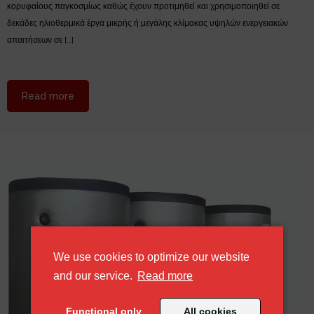
κορυφαίους παγκοσμίως καθώς έχουν προτιμηθεί και χρησιμοποιηθεί σε
δεκάδες ηλιοθερμικά έργα μικρής ή μεγάλης κλίμακας υψηλών ενεργειακών
απαιτήσεων σε […]
about Ηλιακοί συλλέκτες HELIONAL
Read more
We use cookies to optimize our website
about our cookie policy
and our service.
Read more
Functional only
All cookies