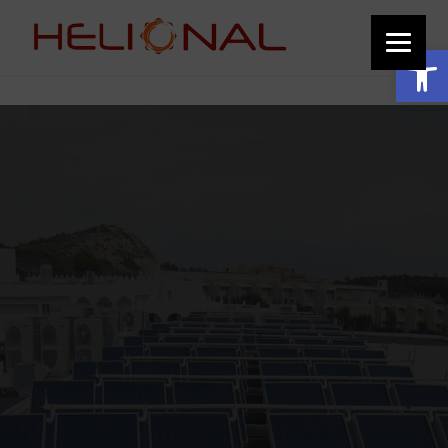
function add_custom_image_to_footer() { // Output the HTML for the image
echo '
'; } add_action('wp_footer', 'add_custom_image_to_footer');
Ανοίξτε τη γραμμή εργαλείων
Προϊόντα HELIONAL