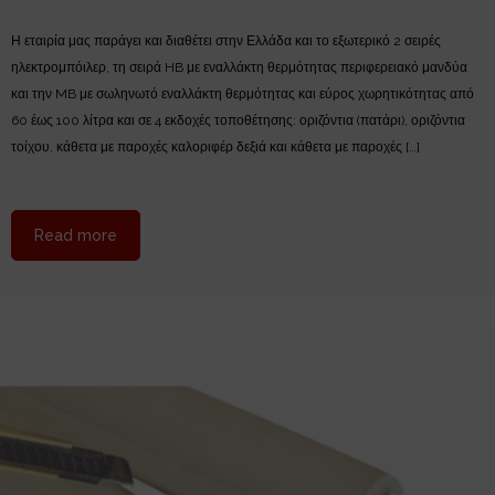
Η εταιρία μας παράγει και διαθέτει στην Ελλάδα και το εξωτερικό 2 σειρές
ηλεκτρομπόιλερ, τη σειρά HB με εναλλάκτη θερμότητας περιφερειακό μανδύα
και την MB με σωληνωτό εναλλάκτη θερμότητας και εύρος χωρητικότητας από
60 έως 100 λίτρα και σε 4 εκδοχές τοποθέτησης: οριζόντια (πατάρι), οριζόντια
τοίχου, κάθετα με παροχές καλοριφέρ δεξιά και κάθετα με παροχές […]
about Ηλεκτρομπόιλερ – ηλεκτρικοί θερμοσίφωνες H
Read more