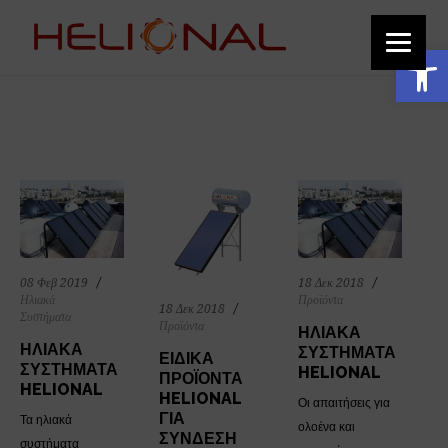
function add_custom_image_to_footer() { // Output the HTML for the image
echo '
'; } add_action('wp_footer', 'add_custom_image_to_footer');
Ανοίξτε τη γραμμή εργαλείων
Προϊόντα Archives - Helion
08 Φεβ 2019
18 Δεκ 2018
Ηλιακά
Προϊόντα
18 Δεκ 2018
Συστήματα
Προϊόντα
ΗΛΙΑΚΆ
ΗΛΙΑΚΆ
ΣΥΣΤΉΜΑΤΑ
ΕΙΔΙΚΆ
ΣΥΣΤΉΜΑΤΑ
HELIONAL
ΠΡΟΪΌΝΤΑ
HELIONAL
HELIONAL
Οι απαιτήσεις για
ΓΙΑ
Τα ηλιακά
ολοένα και
ΣΎΝΔΕΣΗ
συστήματα