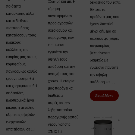
(Combi) και μη. Η
δεκαετίας του 1970.
ποιότητα
τήρηση
Έκτοτε τα
κατασκευής αλλά
συγκεκριμένων
προϊόντα μας που
και οι διεθνείς
προδιαγραφών
έχουν διατεθεί
πιστοποιήσεις
σχεδιασμού και
μέχρι σήμερα σε
κατατάσσουν τους
παραγωγής των
περίπου 40 χώρες
ηλιακούς
HELIONAL
παγκοσμίως
συλλέκτες της
εγγυάται την
βελτιώνονται
εταιρίας μας στους
υψηλή τους
διαρκώς με
κορυφαίους
απόδοση και την
γνώμονα πάντοτε
παγκοσμίως καθώς
αντοχή τους στο
την υψηλή
έχουν προτιμηθεί
χρόνο. Η εταιρία
απόδοση και […]
και χρησιμοποιηθεί
μας παράγει και
σε δεκάδες
διαθέτει 4
Read More
ηλιοθερμικά έργα
σειρές boilers
μικρής ή μεγάλης
λεβητοστασίου
κλίμακας υψηλών
παραγωγής ζεστού
ενεργειακών
νερού χρήσης
απαιτήσεων σε […]
(ΖΝΧ) […]