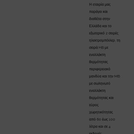
Η εταιρία μας
παράγει και
διαθέτει στην
Ελλάδα και το
εξωτερικό 2 σειρές
ηλεκτρομπόιλερ, τη
σειρά HB με
εναλλάκτη
θερμότητας
περιφερειακό
μανδύα και την MB
με σωληνωτό
εναλλάκτη
θερμότητας και
εύρος
χωρητικότητας
από 60 έως 100
λίτρα και σε 4
εκδοχές