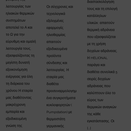
διαστασιολόγηση
λειτουργίας των
Οι σύγχρονες και
τους και τη επιλογή
ηλιακών θερμικών
τεχνολογικά
κατάλληλων
συστημάτων
εξελιγμένες
υλικών, απαιτούν
αποτελεί το Α και
εφαρμογές
θερμική αδράνεια
το Ω για την
ηλιοθερμίας
που εξασφαλίζεται
εύρυθμη και ομαλή
απαιτούν
με τη χρήση
λειτουργία τους,
εξειδικευμένα
δοχείων αδράνειας.
εξασφαλίζοντας τη
προϊόντα
Η HELIONAL
μεγίστη δυνατή
σύνδεσης και
παράγει και
εξοικονόμηση
λειτουργίας. Η
διαθέτει συνολικά 5
ενέργειας για όλη
εταιρία μας
σειρές δοχείων
τη διάρκεια του
διαθέτει
αδράνειας που
χρόνου.Η εταιρία
προσυναρμολογημ
καλύπτουν όλο το
μας διαθέτοντας
ένα συγκροτήματα
εύρος των
μακρόχρονη
κυκλοφορητών (
θερμικών αναγκών
εμπειρία και
Pumpstation) με
της κάθε
εξειδικευμένη
θερμοστάτη
εγκατάστασης. Οι
γνώση της
γερμανικής
[…]