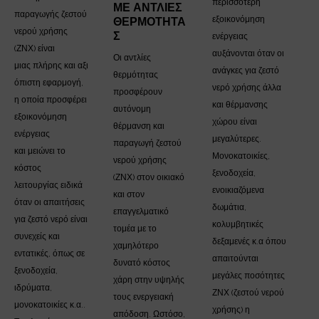
περισσότερη
ΜΕ ΑΝΤΛΊΕΣ
παραγωγής ζεστού
εξοικονόμηση
ΘΕΡΜΌΤΗΤΑ
νερού χρήσης
Σ
ενέργειας
(ΖΝΧ) είναι
αυξάνονται όταν οι
Οι αντλίες
μιας πλήρης και αξι
ανάγκες για ζεστό
θερμότητας
όπιστη εφαρμογή,
νερό χρήσης άλλα
προσφέρουν
η οποία προσφέρει
και θέρμανσης
αυτόνομη
εξοικονόμηση
χώρου είναι
θέρμανση και
ενέργειας
μεγαλύτερες.
παραγωγή ζεστού
και μειώνει το
Μονοκατοικίες,
νερού χρήσης
κόστος
ξενοδοχεία,
(ΖΝΧ) στον οικιακό
λειτουργίας ειδικά
ενοικιαζόμενα
και στον
όταν οι απαιτήσεις
δωμάτια,
επαγγελματικό
για ζεστό νερό είναι
κολυμβητικές
τομέα με το
συνεχείς και
δεξαμενές κ.α όπου
χαμηλότερο
εντατικές, όπως σε
απαιτούνται
δυνατό κόστος
ξενοδοχεία,
μεγάλες ποσότητες
χάρη στην υψηλής
ιδρύματα,
ΖΝΧ (ζεστού νερού
τους ενεργειακή
μονοκατοικίες κ.α..
χρήσης) η
απόδοση. Ωστόσο,