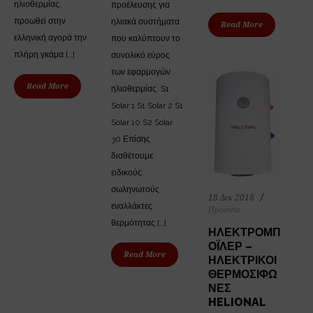
ηλιοθερμίας,
προέλευσης για
προωθεί στην
ηλιακά συστήματα
Read More
ελληνική αγορά την
που καλύπτουν το
πλήρη γκάμα […]
συνολικό εύρος
των εφαρμογών
Read More
ηλιοθερμίας. S1
Solar 1 S1 Solar 2 S1
Solar 10 S2 Solar
30 Επίσης
διαθέτουμε
ειδικούς
σωληνωτούς
18 Δεκ 2018
εναλλάκτες
Προϊόντα
θερμότητας […]
ΗΛΕΚΤΡΟΜΠ
ΌΙΛΕΡ –
Read More
ΗΛΕΚΤΡΙΚΟΊ
ΘΕΡΜΟΣΊΦΩ
ΝΕΣ
HELIONAL