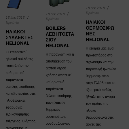
18 Δεκ 2018
Προϊόντα
18 Δεκ 2018
18 Δεκ 2018
Προϊόντα
ΗΛΙΑΚΟΊ
Προϊόντα
ΘΕΡΜΟΣΊΦΩ
BOILERS
ΗΛΙΑΚΟΊ
ΝΕΣ
ΛΕΒΗΤΟΣΤΑ
ΣΥΛΛΈΚΤΕΣ
HELIONAL
ΣΊΟΥ
HELIONAL
HELIONAL
Η εταιρία μας είναι
Οι επιλεκτικοί
Η παραγωγή και η
πρωτοπόρος στο
ηλιακοί συλλέκτες
αποθήκευση του
σχεδιασμό και την
αποτελούν τον
ζεστού νερού
παραγωγή ηλιακών
καθοριστικό
χρήσης αποτελεί
θερμοσιφώνων
παράγοντα
καθοριστικό
στην Ελλάδα και το
υψηλής απόδοσης
παράγοντα
εξωτερικό καθώς
και αξιοπιστίας στις
βελτιστοποίησης
έβγαλε στην αγορά
ηλιοθερμικές
των ηλιακών
τον πρώτο της
εφαρμογές
θερμικών
ηλιακό
εξοικονόμησης
συστημάτων,
θερμοσίφωνα στις
ενέργειας. Ο άρτιος
συνδυαζόμενων
αρχές της
σχεδιασμός, η