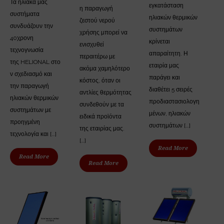
Τα ηλιακά μας
εγκατάσταση
η παραγωγή
συστήματα
ηλιακών θερμικών
ζεστού νερού
συνδυάζουν την
συστημάτων
χρήσης μπορεί να
40χρονη
κρίνεται
ενισχυθεί
τεχνογνωσία
απαραίτητη. Η
περαιτέρω με
της HELIONAL στο
εταιρία μας
ακόμα χαμηλότερο
ν σχεδιασμό και
παράγει και
κόστος, όταν οι
την παραγωγή
διαθέτει 5 σειρές
αντλίες θερμότητας
ηλιακών θερμικών
προδιαστασιολογη
συνδεθούν με τα
συστημάτων με
μένων, ηλιακών
ειδικά προϊόντα
προηγμένη
συστημάτων […]
της εταιρίας μας.
τεχνολογία και […]
[…]
Read More
Read More
Read More