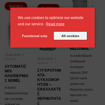
Read More
Read More
We use cookies to optimize our website
about our cookie policy
and our service.
Read more
18 Δεκ 2018
Προϊόντα
Functional only
All cookies
ΔΟΧΕΊΑ
ΑΔΡΆΝΕΙΑΣ
HELIONAL
18 Δεκ 2018
Τα συνδυαζόμενα
Προϊόντα
18 Δεκ 2018
ηλιοθερμικά
Προϊόντα
ΑΥΤΟΜΑΤΙΣ
συστήματα
ΣΥΓΚΡΟΤΉΜ
ΜΟΊ
παροχής ΖΝΧ
ΑΤΑ
ΗΛΙΟΘΕΡΜΊΑ
(ζεστού νερού
ΚΥΚΛΟΦΟΡ
Σ SOREL
χρήσης) και
ΗΤΏΝ –
Η σωστή
ΕΝΑΛΛΆΚΤΕ
θέρμανσης χώρου,
παραμετροποίηση
Σ
πέρα από την
ΘΕΡΜΌΤΗΤΑ
και η συνολική
σωστή
Σ
ρύθμιση της