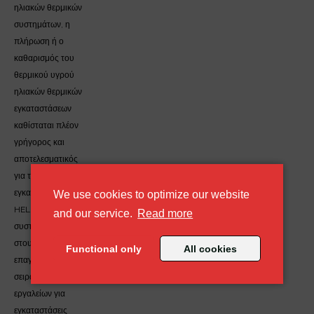
ηλιακών θερμικών
συστημάτων, η
πλήρωση ή ο
καθαρισμός του
θερμικού υγρού
ηλιακών θερμικών
εγκαταστάσεων
καθίσταται πλέον
γρήγορος και
αποτελεσματικός
για τους
εγκαταστάτες. Η
We use cookies to optimize our website
HELIONAL Ηλιακά
about our cookie policy
and our service.
Read more
συστήματα διαθέτει
στους
Functional only
All cookies
επαγγελματίες
σειρά ειδικών
εργαλείων για
εγκαταστάσεις