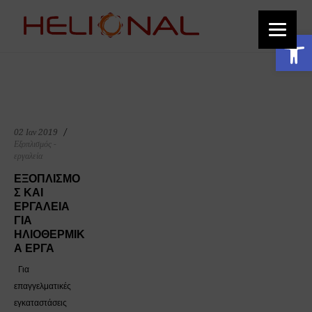
function add_custom_image_to_footer() { // Output the HTML for the image
echo '
'; } add_action('wp_footer', 'add_custom_image_to_footer');
Ανοίξτε τη γραμμή εργαλείων
Εξοπλισμός - εργαλεία Arch
02 Ιαν 2019
Εξοπλισμός -
εργαλεία
ΕΞΟΠΛΙΣΜΌ
Σ ΚΑΙ
ΕΡΓΑΛΕΊΑ
ΓΙΑ
ΗΛΙΟΘΕΡΜΙΚ
Ά ΈΡΓΑ
Για
επαγγελματικές
εγκαταστάσεις