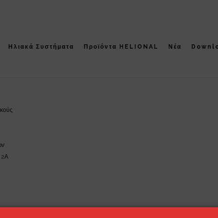
cho '
l
Ηλιακά Συστήματα
Προϊόντα HELIONAL
Νέα
Downl
ακούς
ών
 2Α