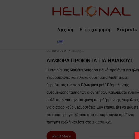
function add_custom_image_to_footer() { // Output the HTML for the image e
'; } add_action('wp_footer', 'add_custom_image_to_footer');
Διάφορα Archives - Heliona
Αρχική
Η επιχείρηση
Projects
02 Ιαν 2019
Διάφορα
ΔΙΆΦΟΡΑ ΠΡΟΪΌΝΤΑ ΓΙΑ ΗΛΙΑΚΟΎΣ
Η εταιρία μας διαθέτει διάφορα ειδικά προϊόντα για ηλι
θερμοσίφωνες και ηλιακά συστήματα Αισθητήρες
θερμότητας PT1000 Εξωτερικά ρελέ Εξομαλυντής
αυξομείωσης τάσης των αισθητήρων Καλύμματα ηλιακ
συλλεκτών για την αποφυγή υπερθέρμανσης Ασφάλειες
για διαφορικούς θερμοστάτες Εάν επιθυμείτε να μάθετε
περισσότερα για κάποιο από τα παραπάνω προϊόντα
πατήστε εδώ ή καλέστε στο 2310783691
Read More