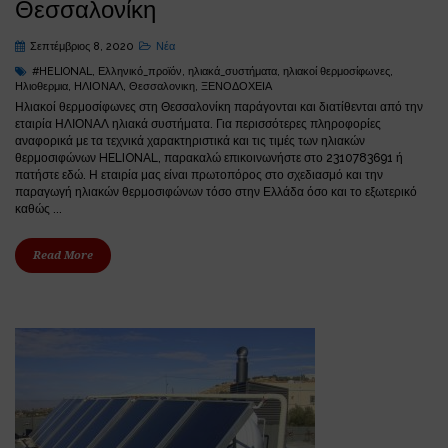
Θεσσαλονίκη
Σεπτέμβριος 8, 2020
Νέα
#HELIONAL
,
Ελληνικό_προϊόν
,
ηλιακά_συστήματα
,
ηλιακοί θερμοσίφωνες
,
Ηλιοθερμια
,
ΗΛΙΟΝΑΛ
,
Θεσσαλονικη
,
ΞΕΝΟΔΟΧΕΙΑ
Ηλιακοί θερμοσίφωνες στη Θεσσαλονίκη παράγονται και διατίθενται από την
εταιρία ΗΛΙΟΝΑΛ ηλιακά συστήματα. Για περισσότερες πληροφορίες
αναφορικά με τα τεχνικά χαρακτηριστικά και τις τιμές των ηλιακών
θερμοσιφώνων HELIONAL, παρακαλώ επικοινωνήστε στο 2310783691 ή
πατήστε εδώ. Η εταιρία μας είναι πρωτοπόρος στο σχεδιασμό και την
παραγωγή ηλιακών θερμοσιφώνων τόσο στην Ελλάδα όσο και το εξωτερικό
καθώς ...
Read More