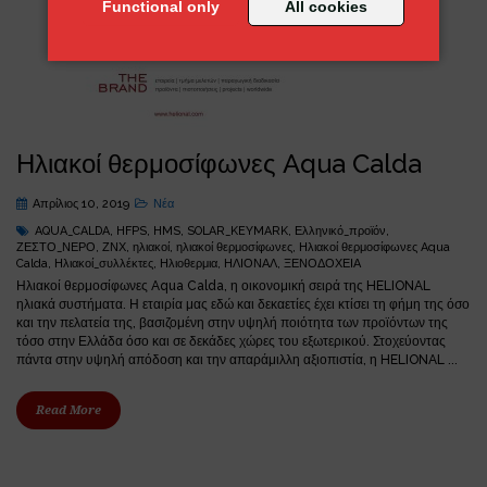
Functional only
All cookies
Ηλιακοί θερμοσίφωνες Aqua Calda
Απρίλιος 10, 2019
Νέα
AQUA_CALDA
,
HFPS
,
HMS
,
SOLAR_KEYMARK
,
Ελληνικό_προϊόν
,
ΖΕΣΤΟ_ΝΕΡΟ
,
ΖΝΧ
,
ηλιακοί
,
ηλιακοί θερμοσίφωνες
,
Ηλιακοί θερμοσίφωνες Aqua
Calda
,
Ηλιακοί_συλλέκτες
,
Ηλιοθερμια
,
ΗΛΙΟΝΑΛ
,
ΞΕΝΟΔΟΧΕΙΑ
Ηλιακοί θερμοσίφωνες Aqua Calda, η οικονομική σειρά της HELIONAL
ηλιακά συστήματα. Η εταιρία μας εδώ και δεκαετίες έχει κτίσει τη φήμη της όσο
και την πελατεία της, βασιζομένη στην υψηλή ποιότητα των προϊόντων της
τόσο στην Ελλάδα όσο και σε δεκάδες χώρες του εξωτερικού. Στοχεύοντας
πάντα στην υψηλή απόδοση και την απαράμιλλη αξιοπιστία, η HELIONAL ...
Read More