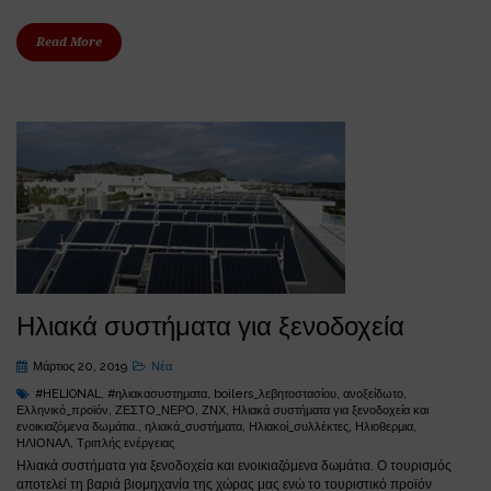
Read More
Ηλιακά συστήματα για ξενοδοχεία
Μάρτιος 20, 2019
Νέα
#HELIONAL
,
#ηλιακασυστηματα
,
boilers_λεβητοστασίου
,
ανοξείδωτο
,
Ελληνικό_προϊόν
,
ΖΕΣΤΟ_ΝΕΡΟ
,
ΖΝΧ
,
Ηλιακά συστήματα για ξενοδοχεία και
ενοικιαζόμενα δωμάτια.
,
ηλιακά_συστήματα
,
Ηλιακοί_συλλέκτες
,
Ηλιοθερμια
,
ΗΛΙΟΝΑΛ
,
Τριπλής ενέργειας
Ηλιακά συστήματα για ξενοδοχεία και ενοικιαζόμενα δωμάτια. Ο τουρισμός
αποτελεί τη βαριά βιομηχανία της χώρας μας ενώ το τουριστικό προϊόν