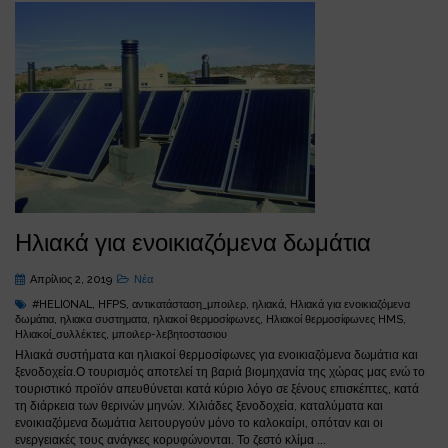
Ηλιακά για ενοικιαζόμενα δωμάτια
Απρίλιος 2, 2019
Νέα
#HELIONAL
,
HFPS
,
αντικατάσταση_μποιλερ
,
ηλιακά
,
Ηλιακά για ενοικιαζόμενα
δωμάτια
,
ηλιακα συστηματα
,
ηλιακοί θερμοσίφωνες
,
Ηλιακοί θερμοσίφωνες HMS
,
Ηλιακοί_συλλέκτες
,
μποιλερ-λεβητοστασιου
Ηλιακά συστήματα και ηλιακοί θερμοσίφωνες για ενοικιαζόμενα δωμάτια και
ξενοδοχεία.Ο τουρισμός αποτελεί τη βαριά βιομηχανία της χώρας μας ενώ το
τουριστικό προϊόν απευθύνεται κατά κύριο λόγο σε ξένους επισκέπτες, κατά
τη διάρκεια των θερινών μηνών. Χιλιάδες ξενοδοχεία, καταλύματα και
ενοικιαζόμενα δωμάτια λειτουργούν μόνο το καλοκαίρι, οπόταν και οι
ενεργειακές τους ανάγκες κορυφώνονται. Το ζεστό κλίμα ...