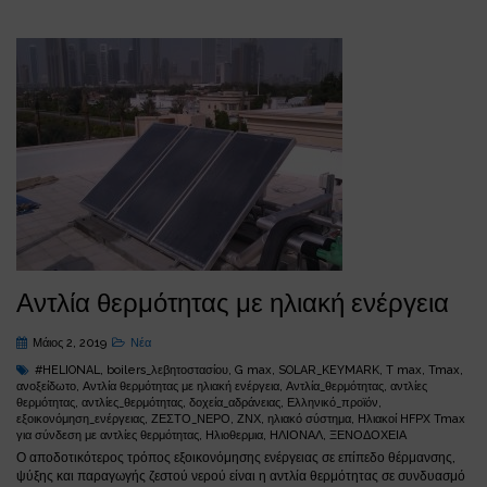
Αντλία θερμότητας με ηλιακή ενέργεια
Μάιος 2, 2019
Νέα
#HELIONAL
,
boilers_λεβητοστασίου
,
G max
,
SOLAR_KEYMARK
,
T max
,
Tmax
,
ανοξείδωτο
,
Αντλία θερμότητας με ηλιακή ενέργεια
,
Αντλία_θερμότητας
,
αντλίες
θερμότητας
,
αντλίες_θερμότητας
,
δοχεία_αδράνειας
,
Ελληνικό_προϊόν
,
εξοικονόμηση_ενέργειας
,
ΖΕΣΤΟ_ΝΕΡΟ
,
ΖΝΧ
,
ηλιακό σύστημα
,
Ηλιακοί HFPX Tmax
για σύνδεση με αντλίες θερμότητας
,
Ηλιοθερμια
,
ΗΛΙΟΝΑΛ
,
ΞΕΝΟΔΟΧΕΙΑ
Ο αποδοτικότερος τρόπος εξοικονόμησης ενέργειας σε επίπεδο θέρμανσης,
ψύξης και παραγωγής ζεστού νερού είναι η αντλία θερμότητας σε συνδυασμό