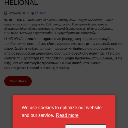
HELIONAL
Απρίλιος 16, 2019
Νέα
#HELIONAL
,
Αυτοματισμοί ηλιακών συστημάτων
,
Δοχεία αδρανείας
,
Ειδικές
κατασκευές κατά παραγγελία
,
Ελληνικό_προϊόν
,
Ηλεκτρικοί θερμοσίφωνες
,
ηλεκτρομπόιλερ
,
ηλιακα συστηματα
,
ηλιακοί θερμοσίφωνες
,
ηλιακοι συλλεκτες
,
ΗΛΙΟΝΑΛ
,
Μπόιλερ λεβητοστασίου
,
Συγκροτήματα κυκλοφορητών
Η HELIONAL ηλιακά συστήματα είναι βιομηχανική εταιρία παραγωγής
προϊόντων και συστημάτων εξοικονόμησης ενέργειας με την εκμετάλλευση του
ήλιου. Διαθέτει καθετοποιημένη παραγωγική διαδικασία στο σύνολο της
οποίας εφαρμόζεται Ευρωπαϊκό σύστημα διασφάλισης ποιότητας. Η εταιρία
διαθέτει τη μεγαλύτερη και πληρέστερη γκάμα προϊόντων στην Ελλάδα, με τις
εξής βασικές κατηγορίες προϊόντων: Ηλιακά συστήματα Ηλιακοί
θερμοσίφωνες Ηλιακοί συλλέκτες Μπόιλερ ...
Read More
We use cookies to optimize our website
about our cookie policy
and our service.
Read more