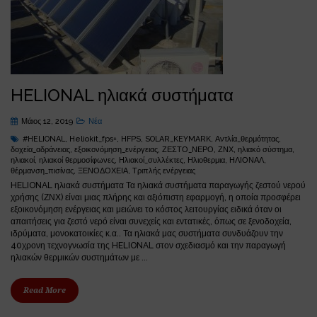
HELIONAL ηλιακά συστήματα
Μάιος 12, 2019
Νέα
#HELIONAL
,
Heliokit_fps+
,
HFPS
,
SOLAR_KEYMARK
,
Αντλία_θερμότητας
,
δοχεία_αδράνειας
,
εξοικονόμηση_ενέργειας
,
ΖΕΣΤΟ_ΝΕΡΟ
,
ΖΝΧ
,
ηλιακό σύστημα
,
ηλιακοί
,
ηλιακοί θερμοσίφωνες
,
Ηλιακοί_συλλέκτες
,
Ηλιοθερμια
,
ΗΛΙΟΝΑΛ
,
θέρμανση_πισίνας
,
ΞΕΝΟΔΟΧΕΙΑ
,
Τριπλής ενέργειας
HELIONAL ηλιακά συστήματα Τα ηλιακά συστήματα παραγωγής ζεστού νερού
χρήσης (ΖΝΧ) είναι μιας πλήρης και αξιόπιστη εφαρμογή, η οποία προσφέρει
εξοικονόμηση ενέργειας και μειώνει το κόστος λειτουργίας ειδικά όταν οι
απαιτήσεις για ζεστό νερό είναι συνεχείς και εντατικές, όπως σε ξενοδοχεία,
ιδρύματα, μονοκατοικίες κ.α.. Τα ηλιακά μας συστήματα συνδυάζουν την
40χρονη τεχνογνωσία της HELIONAL στον σχεδιασμό και την παραγωγή
ηλιακών θερμικών συστημάτων με ...
Read More