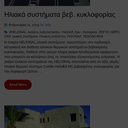
Ηλιακά συστήματα βεβ. κυκλοφορίας
Φεβρουάριος 11, 2019
Νέα
#HELIONAL
,
boilers_λεβητοστασίου
,
Heliokit_fps+
,
Heliopool
,
ΖΕΣΤΟ_ΝΕΡΟ
,
ΖΝΧ
,
ηλιακά_συστήματα
,
Ηλιακοί_συλλέκτες
,
ΗΛΙΟΝΑΛ
,
ΞΕΝΟΔΟΧΕΙΑ
Η εταιρία HELIONAL ηλιακά συστήματα, πρωτοπόρος στο σχεδιασμό,
κατασκευή και διάθεση ηλιακών θερμικών συστημάτων βεβιασμένης
κυκλοφορίας, διαθετει στην αγορα πληρη γκαμα ηλιοθερμικών εφαρμογών
που μπορούν να καλύψουν όλες τις απαιτήσεις εξοικονόμησης ενέργειας. Η
γκάμα ηλιακών συστημάτων της HELIONAL αποτελείται απο τις εξής σειρές:
Ηλιακό θερμικό σύστημα Combi Heliokit MS βεβιασμένης κυκλοφορίας για
την παραγωγή ζεστού ...
Read More