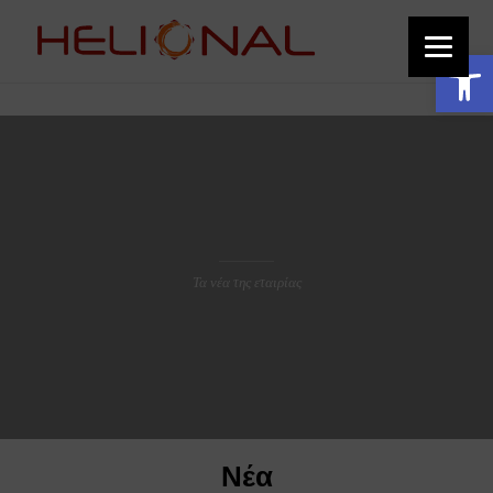
function add_custom_image_to_footer() { // Output the HTML for the image
echo '
'; } add_action('wp_footer', 'add_custom_image_to_footer');
Ανοίξτε τη γραμμή εργαλείων
Νέα HELIONAL
Τα νέα της εταιρίας
Νέα