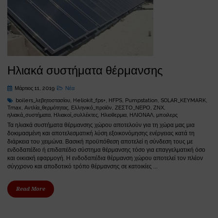
Ηλιακά συστήματα θέρμανσης
Μάρτιος 11, 2019
Νέα
boilers_λεβητοστασίου
,
Heliokit_fps+
,
HFPS
,
Pumpstation
,
SOLAR_KEYMARK
,
Tmax
,
Αντλία_θερμότητας
,
Ελληνικό_προϊόν
,
ΖΕΣΤΟ_ΝΕΡΟ
,
ΖΝΧ
,
ηλιακά_συστήματα
,
Ηλιακοί_συλλέκτες
,
Ηλιοθερμια
,
ΗΛΙΟΝΑΛ
,
μποιλερς
Τα ηλιακά συστήματα θέρμανσης χώρου αποτελούν για τη χώρα μας μια
δοκιμασμένη και αποτελεσματική λύση εξοικονόμησης ενέργειας κατά τη
διάρκεια του χειμώνα. Βασική προϋπόθεση αποτελεί η σύνδεση τους με
ενδοδαπέδιο ή επιδαπέδιο σύστημα θέρμανσης τόσο για επαγγελματική όσο
και οικιακή εφαρμογή. Η ενδοδαπέδια θέρμανση χώρου αποτελεί τον πλέον
σύγχρονο και αποδοτικό τρόπο θέρμανσης σε κατοικίες ...
Read More