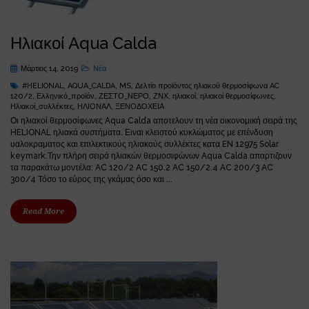
Ηλιακοί Aqua Calda
Μάρτιος 14, 2019
Νέα
#HELIONAL
,
AQUA_CALDA
,
MS
,
Δελτίο προϊόντος ηλιακού θερμοσίφωνα AC
120/2
,
Ελληνικό_προϊόν
,
ΖΕΣΤΟ_ΝΕΡΟ
,
ΖΝΧ
,
ηλιακοί
,
ηλιακοί θερμοσίφωνες
,
Ηλιακοί_συλλέκτες
,
ΗΛΙΟΝΑΛ
,
ΞΕΝΟΔΟΧΕΙΑ
Οι ηλιακοί θερμοσίφωνες Aqua Calda αποτελουν τη νέα οικονομική σειρά της
HELIONAL ηλιακά συστήματα. Ειναι κλειστού κυκλώματος με επένδυση
υαλοκραματος και επιλεκτικούς ηλιακούς συλλέκτες κατα EN 12975 Solar
keymark.Την πλήρη σειρά ηλιακών θερμοσιφώνων Aqua Calda απαρτιζουν
τα παρακάτω μοντέλα: AC 120/2 AC 150.2 AC 150/2.4 AC 200/3 AC
300/4 Τόσο το εύρος της γκάμας όσο και ...
Read More