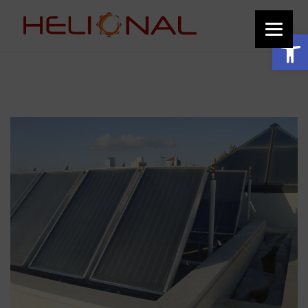
function add_custom_image_to_footer() { // Output the HTML for the image
echo '
'; } add_action('wp_footer', 'add_custom_image_to_footer');
Ανοίξτε τη γραμμή εργαλείων
Ενδοδαπέδια και ηλιοθερμί