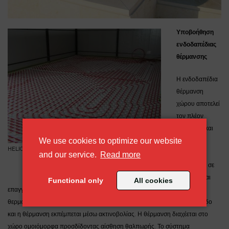
Υποβοήθηση
ενδοδαπέδιας
θέρμανσης
Η ενδοδαπέδια
θέρμανση
χώρου αποτελεί
τον πλέον
σύγχρονο και
We use cookies to optimize our website
αποδοτικό
HELIONAL_ενδοδαπέδια_θέρμανση
τρόπο
about our cookie policy
and our service.
Read more
θέρμανσης σε
κατοικίες και
Functional only
All cookies
επαγγελματικούς χώρους. Το ζεστό νερό από το λέβητα ή την αντλία
θερμότητας, κυκλοφορεί σε ειδικούς σωλήνες εγκιβωτισμένους στο δάπεδο
και η θέρμανση εκπέμπεται μέσω ακτινοβολίας. Η θέρμανση διαχέεται στο
χώρο ομοιόμορφα προσδίδοντας αίσθηση θαλπωρής. Το σύστημα