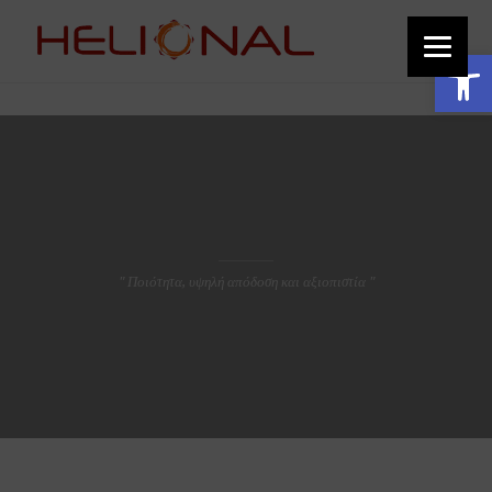
function add_custom_image_to_footer() { // Output the HTML for the image
echo '
'; } add_action('wp_footer', 'add_custom_image_to_footer');
Ανοίξτε τη γραμμή εργαλείων
" Ποιότητα, υψηλή απόδοση και αξιοπιστία "